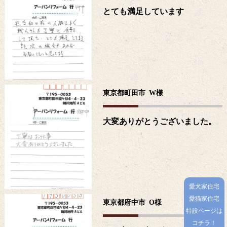
とても満足しています
東京都町田市
W
様
大変ありがとうございました。
愛犬家住宅
愛猫家住宅
東京都府中市
O
様
特設ページは
コチラ！