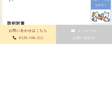
コチラ！
防犯対策
お問い合わせはこちら
メールでの
エクステリアデザインを考える際は防犯対策も欠
0120-166-212
お問い合わせ
かせません。
特に、プライバシーの確保や防犯対策のために塀
や家全体を囲むと、死角ができてかえって空き巣
や泥棒に隠れる場所を与えてしまう恐れがありま
す。
そのため、プライバシーの観点から敷地を囲いた
い場合は、死角を作らずに視線をほどよく遮って
くれるフェンスなど
見通しの良いデザインを選ぶといいでしょう。
また、エクステリアデザインに合わせて防犯砂利